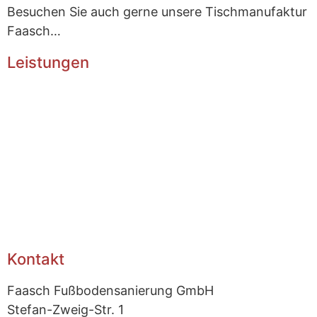
Besuchen Sie auch gerne unsere Tischmanufaktur
Faasch…
Leistungen
Home
Designbeläge + Teppiche
Parkett und Dielen
Linoleum und PVC-Beläge
Fließestrich
Reparieren von Deckenbalken
Treppensanierungen
Kontakt
Kontakt
Faasch Fußbodensanierung GmbH
Stefan-Zweig-Str.
1