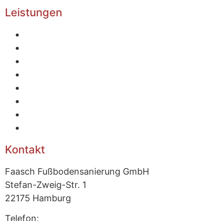
Leistungen
Home
Designbeläge + Teppiche
Parkett und Dielen
Linoleum und PVC-Beläge
Fließestrich
Reparieren von Deckenbalken
Treppensanierungen
Kontakt
Kontakt
Faasch Fußbodensanierung GmbH
Stefan-Zweig-Str.
1
22175 Hamburg
Telefon:
040 – 643 94 21