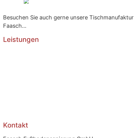
Besuchen Sie auch gerne unsere Tischmanufaktur
Faasch…
Leistungen
Home
Designbeläge + Teppiche
Parkett und Dielen
Linoleum und PVC-Beläge
Fließestrich
Reparieren von Deckenbalken
Treppensanierungen
Kontakt
Kontakt