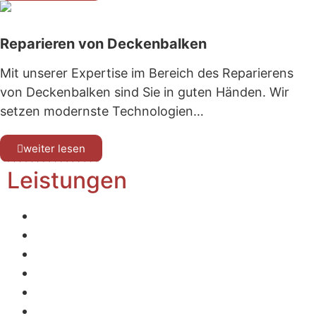
Reparieren von Deckenbalken
Mit unserer Expertise im Bereich des Reparierens
von Deckenbalken sind Sie in guten Händen. Wir
setzen modernste Technologien…
weiter lesen
Leistungen
Home
Designbeläge + Teppiche
Parkett und Dielen
Linoleum und PVC-Beläge
Fließestrich
Reparieren von Deckenbalken