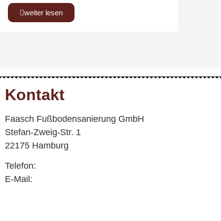
weiter lesen
Kontakt
Faasch Fußbodensanierung GmbH
Stefan-Zweig-Str.
1
22175 Hamburg
Telefon:
040 – 643 94 21
E-Mail:
info@faasch-bodenbelaege.de