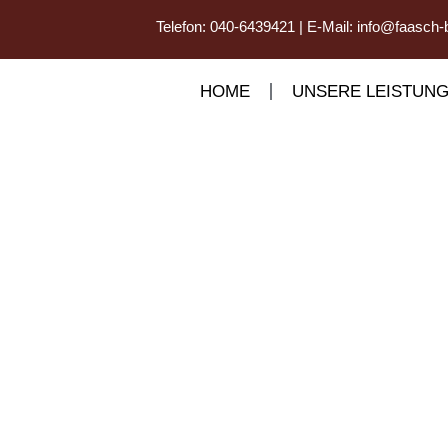
Telefon:
040-6439421
| E-Mail:
info@faasch-
HOME
UNSERE LEISTUN