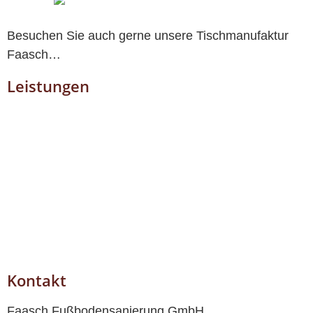
Besuchen Sie auch gerne unsere Tischmanufaktur
Faasch…
Leistungen
Home
Designbeläge + Teppiche
Parkett und Dielen
Linoleum und PVC-Beläge
Fließestrich
Reparieren von Deckenbalken
Treppensanierungen
Kontakt
Kontakt
Faasch Fußbodensanierung GmbH