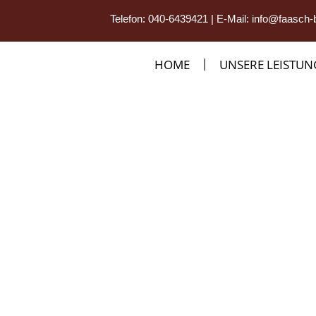
Telefon:
040-6439421
| E-Mail:
info@faasch-
HOME
UNSERE LEISTU