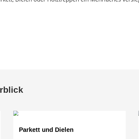
w.tischmanufaktur-faasch.de
rblick
Parkett und Dielen